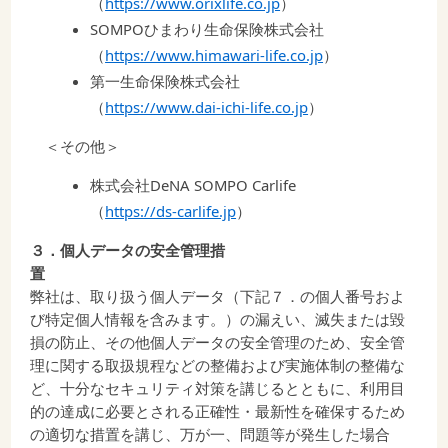
（
https://www.orixlife.co.jp
）
SOMPOひまわり生命保険株式会社
（
https://www.himawari-life.co.jp
）
第一生命保険株式会社
（
https://www.dai-ichi-life.co.jp
）
＜その他＞
株式会社DeNA SOMPO Carlife
（
https://ds-carlife.jp
）
３．個人データの安全管理措
弊社は、取り扱う個人データ（下記７．の個人番号およ
び特定個人情報を含みます。）の漏えい、滅失または毀
損の防止、その他個人データの安全管理のため、安全管
理に関する取扱規程などの整備および実施体制の整備な
ど、十分なセキュリティ対策を講じるとともに、利用目
的の達成に必要とされる正確性・最新性を確保するため
の適切な措置を講じ、万が一、問題等が発生した場合