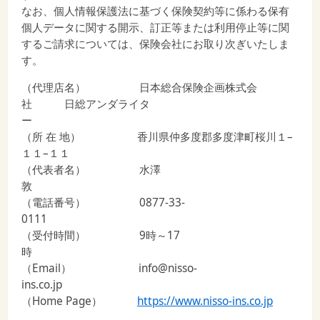
なお、個人情報保護法に基づく保険契約等に係わる保有
個人データに関する開示、訂正等または利用停止等に関
するご請求については、保険会社にお取り次ぎいたしま
す。
（代理店名） 日本総合保険企画株式会
社 日総アンダライタ
（所 在 地） 香川県仲多度郡多度津町桜川１
–
１１
–
１１
（代表者名） 水澤
（電話番号）
0877-33-
01
（受付時間）
9
時～
17
（
Email
）
info@nisso-
ins.c
（
Home Page
）
https://www.nisso-ins.co.jp